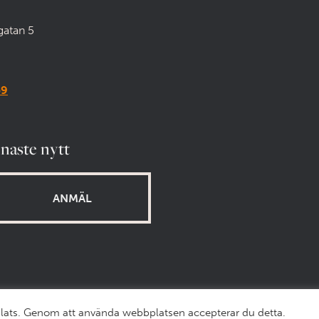
gatan 5
59
enaste nytt
bplats. Genom att använda webbplatsen accepterar du detta.