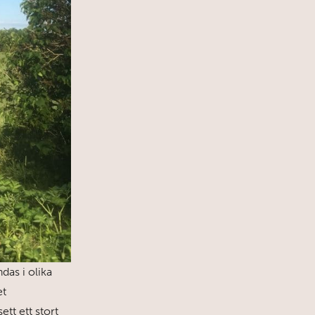
das i olika
et
tt ett stort