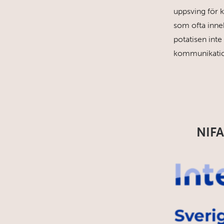
uppsving för k
som ofta innehå
potatisen inte
kommunikatio
NIFA