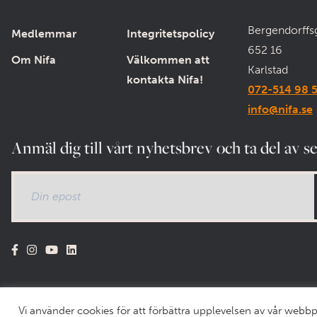
Bergendorffs
Medlemmar
Integritetspolicy
652 16
Om Nifa
Välkommen att
Karlstad
kontakta Nifa!
072-514 98 
info@nifa.se
Anmäl dig till vårt nyhetsbrev och ta del av s
Vi använder cookies för att förbättra upplevelsen av vår web
© 2026 NIFA