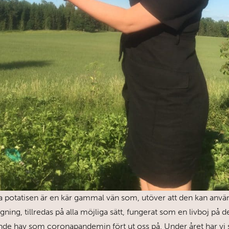
a potatisen är en kär gammal vän som, utöver att den kan använ
gning, tillredas på alla möjliga sätt, fungerat som en livboj på d
de hav som coronapandemin fört ut oss på. Under året har vi se